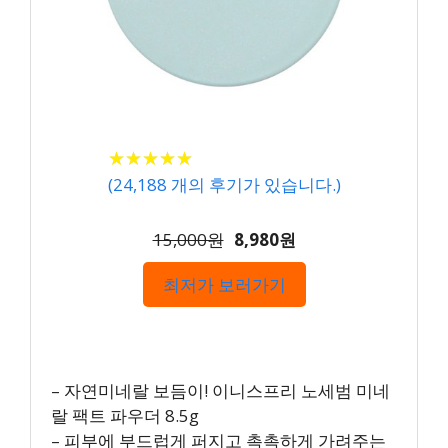
★
★
★
★
★
★
★
★
★
★
(
24,188
개의 후기가 있습니다.)
15,000원
8,980원
최저가 보러가기
– 자연미네랄 보듬이! 이니스프리 노세범 미네
랄 팩트 파우더 8.5g
– 피부에 부드럽게 퍼지고 촉촉하게 가려주는