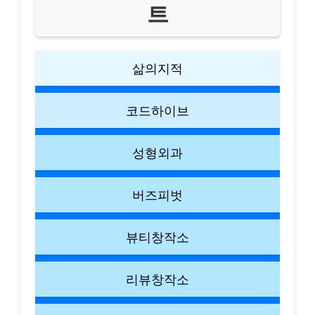
트
삶의지적
코드하이브
성형외과
버즈피벗
뷰티창작소
리뷰창작소