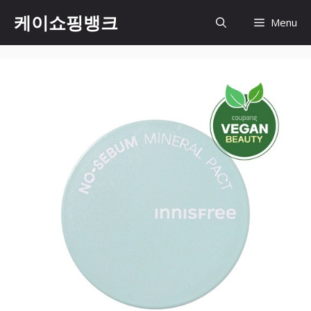
Skip
케이쇼핑뱅크
Menu
to
content