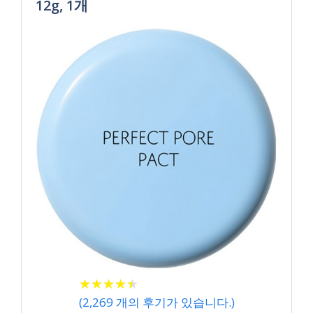
12g, 1개
★
★
★
★
★
★
★
★
★
★
(
2,269
개의 후기가 있습니다.)