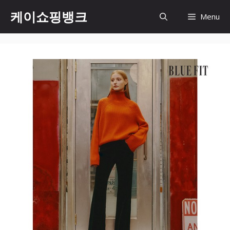
Skip
케이쇼핑뱅크
Menu
to
content