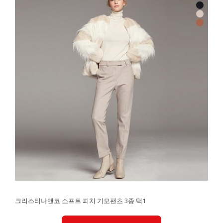
크리스티나앤코 소프트 피치 기모팬츠 3종 택1