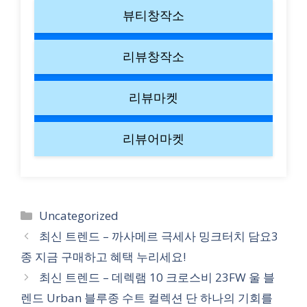
뷰티창작소
리뷰창작소
리뷰마켓
리뷰어마켓
Categories
Uncategorized
최신 트렌드 – 까사메르 극세사 밍크터치 담요3
종 지금 구매하고 혜택 누리세요!
최신 트렌드 – 데렉램 10 크로스비 23FW 울 블
렌드 Urban 블루종 수트 컬렉션 단 하나의 기회를